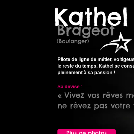
Kathel
A
Brageot
(Boulanger)
​Pilote de ligne de métier, voltigeu
le reste du temps, Kathel se cons
pleinement à sa passion !
Sa devise :
« Vivez vos rêves m
ne rêvez pas votre v
Plus de photos