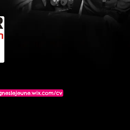
agneslejeune.wix.com/cv