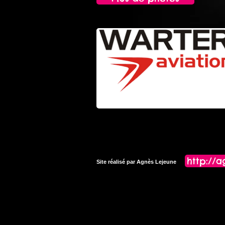
http://
Site réalisé par Agnès Lejeune