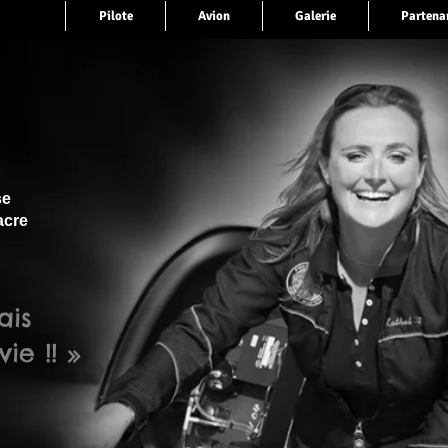
ccueil
Pilote
Avion
Galerie
Partena
se
acre
ais
ie !! »