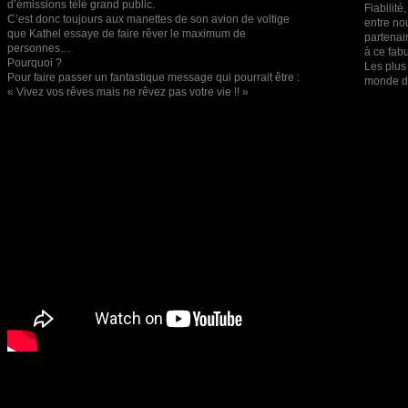
d’émissions télé grand public.
Fiabilit
C’est donc toujours aux manettes de son avion de voltige
entre no
que Kathel essaye de faire rêver le maximum de
partenai
personnes…
à ce fab
Pourquoi ?
Les plus
Pour faire passer un fantastique message qui pourrait être :
monde d
« Vivez vos rêves mais ne rêvez pas votre vie !! »