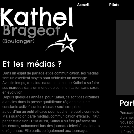
Kathel
Accueil
Pilote
Brageot
(Boulanger)
Et les médias ?
Dans un esprit de partage et de communication, les médias
sont un excellent moyen pour véhiculer un message.
Avec le temps, c’est tout naturellement que Kathel a su faire
ses marques dans un monde de communication sans cesse
en évolution.
Depuis quelques années, pour Kathel, ce sont des dizaines
Par
d’articles dans la presse quotidienne régionale et une
constante activité sur les réseaux sociaux qui sont
aujourd’hui un outil efficace pour toucher le public connecté.
Persuadé
Mais quand on parle médias, communication efficace, il faut
d’un mêm
parler télévision ! Et là aussi, Kathel a su être présente sur
Nous pou
les écrans, notamment lors des journaux télévisés nationaux
communic
et régionaux. Elle participe également aux tournages
chères à