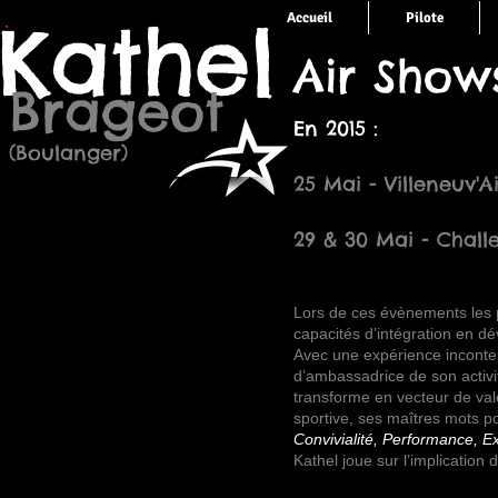
Kathel
Accueil
Pilote
Air Shows.
Brageot
En 2015 :
(Boulanger)
25 Mai - Villeneuv'
29 & 30 Mai - Chal
Lors de ces évènements les p
capacités d’intégration en dé
Avec une expérience incontes
d’ambassadrice de son activ
transforme en vecteur de val
sportive, ses maîtres mots po
Convivialité, Performance, E
Kathel joue sur l’implication 