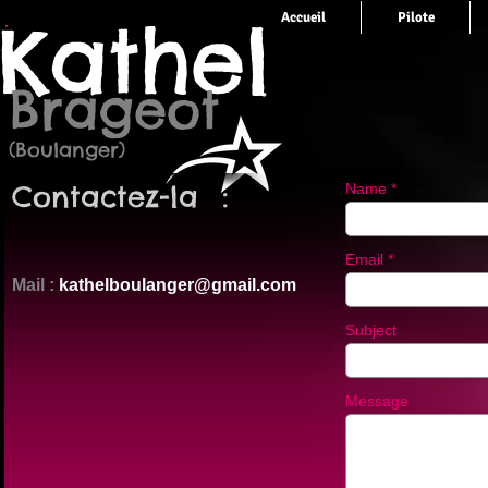
Kathel
Accueil
Pilote
Brageot
(Boulanger)
Contactez-la :
Name
Email
Mail :
kathelboulanger@gmail.com
Subject
Message